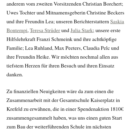
anderem vom zweiten Vorsitzenden C
hristian Borchert;
Uwes Tochter und Mitnamensgeberin C
hristine Beckers
und ihre Freundin Lea; unseren Berichterstattern
Saskia
Bontempi
,
Teresa Strüder
und
Julia Stark
; unsere erste
Hilfslehrkraft
Franzi Schmeink
und ihre achtköpfige
Familie; Lea Ruhland, Max Peeters,
Claudia Pelc und
ihre Freundin Heike
. Wir möchten nochmal allen aus
tiefstem Herzen für ihren Besuch und ihren Einsatz
danken.
Zu finanziellen Neuigkeiten wäre da zum einen die
Zusammenarbeit mit der Gesamtschule Kaiserplatz in
Krefeld zu erwähnen, die in einer Spendenaktion 1810€
zusammengesammelt haben, was uns einen guten Start
zum Bau der weiterführenden Schule im nächsten