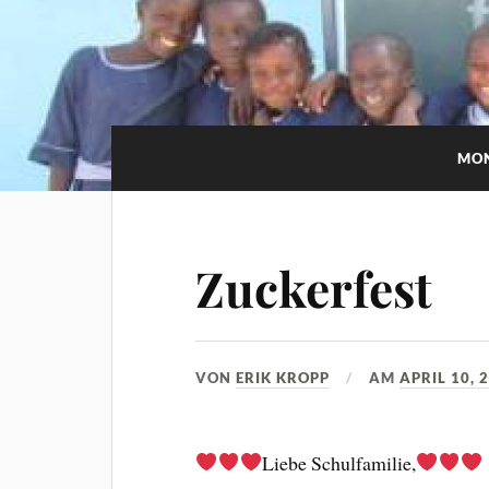
MO
Zuckerfest
VON
ERIK KROPP
AM
APRIL 10, 
Liebe Schulfamilie,