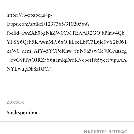
https://rp-epaper.s4p-
iapps.com/artikel/1237365/31020569?
fbclid=IwZXh0bgNhZW0CMTEAAR2GOjbPinw4Qb
YFSY6Qeh5KAwnMPJ6xOjkLeeLbfC3L6id9vY2b06T
kzW0_aem_AfY45YCPoKnw_tYN9a5swGe70GAuzeg
_ldvGvfTvtOJRZrY6uamlqDrdRNebot1fo9yccFupuAX
NYLwugDh8zJGC#
ZURÜCK
Sachspenden
NÄCHSTER BEITRAG